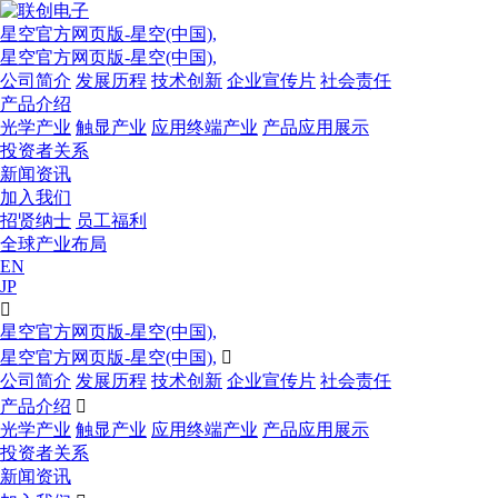
星空官方网页版-星空(中国),
星空官方网页版-星空(中国),
公司简介
发展历程
技术创新
企业宣传片
社会责任
产品介绍
光学产业
触显产业
应用终端产业
产品应用展示
投资者关系
新闻资讯
加入我们
招贤纳士
员工福利
全球产业布局
EN
JP

星空官方网页版-星空(中国),
星空官方网页版-星空(中国),

公司简介
发展历程
技术创新
企业宣传片
社会责任
产品介绍

光学产业
触显产业
应用终端产业
产品应用展示
投资者关系
新闻资讯