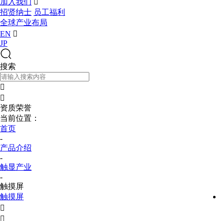
加入我们

招贤纳士
员工福利
全球产业布局
EN

JP
搜索


资质荣誉
当前位置：
首页
-
产品介绍
-
触显产业
-
触摸屏
触摸屏

