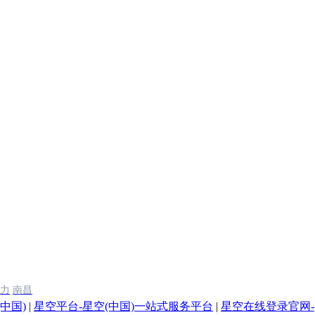
力
南昌
中国)
|
星空平台-星空(中国)一站式服务平台
|
星空在线登录官网-