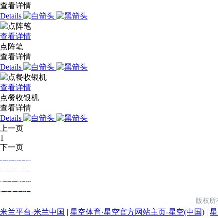
查看详情
Details
查看详情
点阵笔
查看详情
Details
查看详情
点餐收银机
查看详情
Details
上一页
1
下一页
发展历程
规划蓝图
技术创新
人才发展
版权所
米兰平台-米兰中国
|
星空体育·星空官方网站主页-星空(中国)
|
星