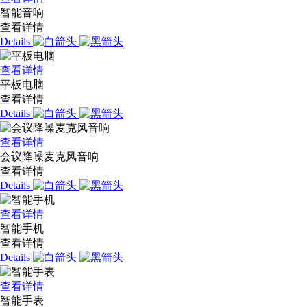
智能音响
查看详情
Details
查看详情
平板电脑
查看详情
Details
查看详情
会议降噪麦克风音响
查看详情
Details
查看详情
智能手机
查看详情
Details
查看详情
智能手表