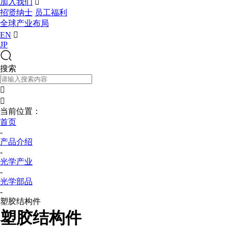
加入我们

招贤纳士
员工福利
全球产业布局
EN

JP
搜索


当前位置：
首页
-
产品介绍
-
光学产业
-
光学部品
-
塑胶结构件
塑胶结构件