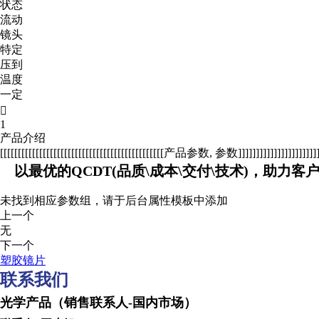
状态
流动
镜头
特定
压到
温度
一定

1
产品介绍
[[[[[[[[[[[[[[[[[[[[[[[[[[[[[[[[[[[[[[[[[[[[[[产品参数, 参数]]]]]]]]]]]]]]]]]]]]]]]]]
以最优的QCDT(品质\成本\交付\技术)，助力客
未找到相应参数组，请于后台属性模板中添加
上一个
无
下一个
塑胶镜片
联系我们
光学产品（销售联系人-国内市场） Optical produc