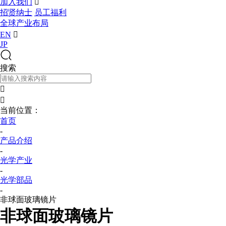
加入我们

招贤纳士
员工福利
全球产业布局
EN

JP
搜索


当前位置：
首页
-
产品介绍
-
光学产业
-
光学部品
-
非球面玻璃镜片
非球面玻璃镜片