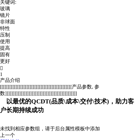
关键词:
玻璃
镜片
非球面
特性
压制
使用
提高
固有
更好

1
产品介绍
[[[[[[[[[[[[[[[[[[[[[[[[[[[[[[[[[[[[[[[[[[[[[[产品参数, 参
数]]]]]]]]]]]]]]]]]]]]]]]]]]]]]]]]]]]]]]]]]]]]]]
以最优的QCDT(品质\成本\交付\技术)，助力客
户长期持续成功
未找到相应参数组，请于后台属性模板中添加
上一个