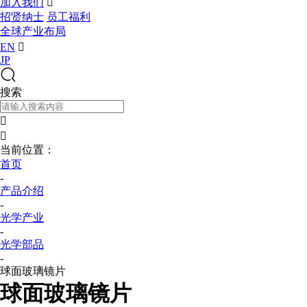
加入我们

招贤纳士
员工福利
全球产业布局
EN

JP
搜索


当前位置：
首页
-
产品介绍
-
光学产业
-
光学部品
-
球面玻璃镜片
球面玻璃镜片