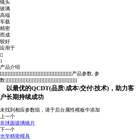
镜头
玻璃
高端
车载
精密
而成
较好
应用于

1
产品介绍
[[[[[[[[[[[[[[[[[[[[[[[[[[[[[[[[[[[[[[[[[[[[[[产品参数, 参
数]]]]]]]]]]]]]]]]]]]]]]]]]]]]]]]]]]]]]]]]]]]]]]
以最优的QCDT(品质\成本\交付\技术)，助力客
户长期持续成功
未找到相应参数组，请于后台属性模板中添加
上一个
非球面玻璃镜片
下一个
光学精密模具