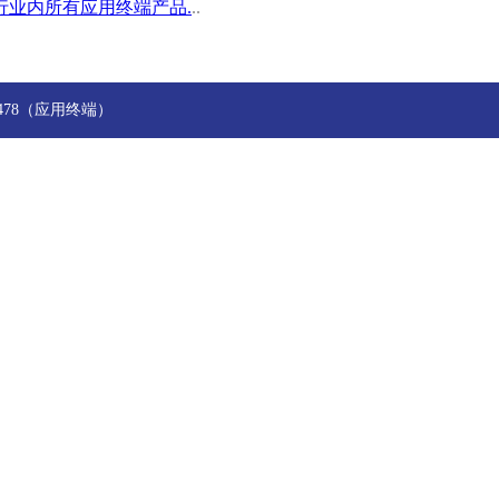
业内所有应用终端产品.
..
244478（应用终端）