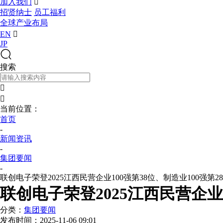
加入我们

招贤纳士
员工福利
全球产业布局
EN

JP
搜索


当前位置：
首页
-
新闻资讯
-
集团要闻
-
联创电子荣登2025江西民营企业100强第38位、制造业100强第2
联创电子荣登2025江西民营企业1
分类：
集团要闻
发布时间：
2025-11-06 09:01